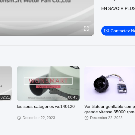
qualité et notre p
EN SAVOIR PLU
WONSMART peuven
Contactez N
02:21
00:45
les sous-catégories ws140120
Ventilateur gonflable comp
grande vitesse 35000 rpm
43000 rpm Approbation C
December 22, 2023
December 22, 2023