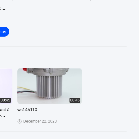
rocédé de fabrication précis, les moteurs et les souffleurs
S →
t durer plus de 20 000 heures.
ous
00:45
00:45
act à
ws145110
-
E
December 22, 2023