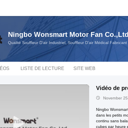
Ningbo Wonsmart Motor Fan Co.,Lt
Qualité Souffleur D'air Industriel, Souffleur D'air Médical Fabrican
DÉOS
LISTE DE LECTURE
SITE WEB
Vidéo de pr
November 25
Ningbo Wonsmart 
dans les petits mo
continu sans bala
cubes par heure 