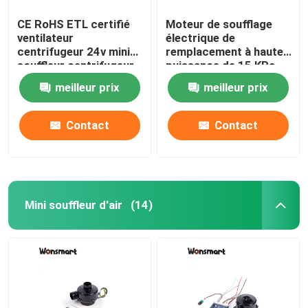
CE RoHS ETL certifié
Moteur de soufflage
ventilateur
électrique de
centrifugeur 24v mini
remplacement à haute
souffleur centrifugeur
puissance de 15 KPa
6,5Kpa
48 m3/h
meilleur prix
meilleur prix
Contact
Contact
Mini souffleur d'air
(14)