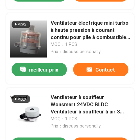
Ventilateur électrique mini turbo
à haute pression à courant
continu pour pile à combustible
de 5 kW
MOQ：1 PCS
Prix：discuss personally
meilleur prix
Contact
Ventilateur à souffleur
Wonsmart 24VDC BLDC
Ventilateur à souffleur à air 3
phases 13000rpm-16500rpm
MOQ：1 PCS
Vitesse
Prix：discuss personally