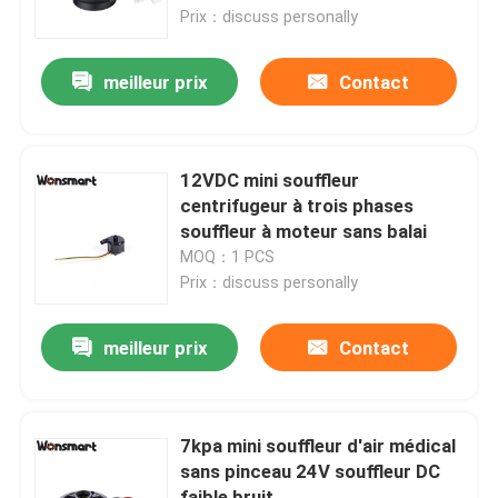
Prix：discuss personally
À propos de nous
meilleur prix
Contact
Visite de l'usine
12VDC mini souffleur
Contrôle de la qualité
centrifugeur à trois phases
souffleur à moteur sans balai
MOQ：1 PCS
Nous contacter
Prix：discuss personally
Nouvelles
meilleur prix
Contact
Les affaires
7kpa mini souffleur d'air médical
sans pinceau 24V souffleur DC
Demandez un devis
faible bruit