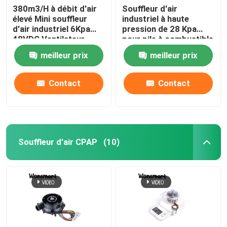
380m3/H à débit d'air
Souffleur d'air
élevé Mini souffleur
industriel à haute
Ventilateur de soufflage de 48 V
d'air industriel 6Kpa
pression de 28 Kpa
48VDC Ventilateur
pour pile à combustible
centrifuge sans balai
de 10 kW
meilleur prix
meilleur prix
Contact
Contact
Souffleur d'air CPAP
(10)