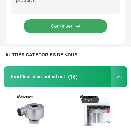
Souffleur à pile à combustible
Fan de refroidisseur soufflant
Souffleur de machine à coussin d'air
AUTRES CATÉGORIES DE NOUS
Mini souffleur centrifuge
Souffleur d'air industriel
(16)
Blouse à haute pression en courant continu
Souffleur à air de 12 V
Ventilateur de soufflage 24 V