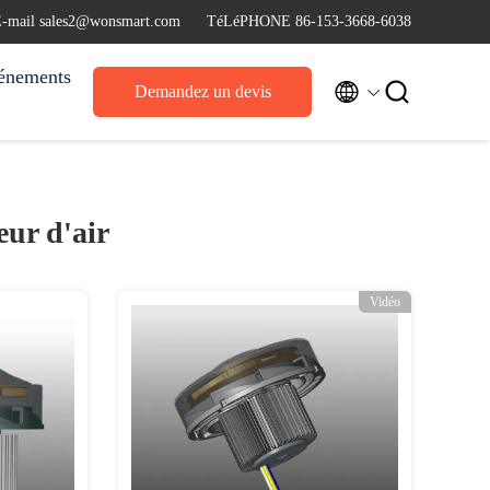
-mail sales2@wonsmart.com
TéLéPHONE 86-153-3668-6038
énements


Demandez un devis
eur d'air
Vidéo