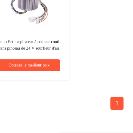
mm Petit aspirateur à courant continu
sans pinceau de 24 V souffleur d'air
7Kpa 74.4W-158.4W
Obtenez le meilleur prix
1