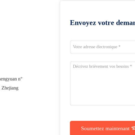
Envoyez votre deman
Shengyuan n°
u Zhejiang
Soumettez maintenant