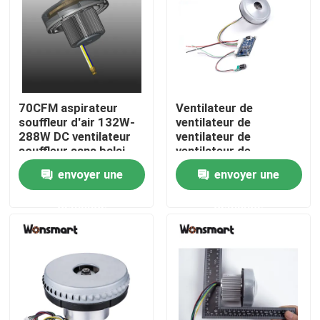
À propos de nous
Visite de l'usine
70CFM aspirateur
Ventilateur de
souffleur d'air 132W-
ventilateur de
Contrôle de la qualité
288W DC ventilateur
ventilateur de
souffleur sans balai
ventilateur de
ventilateur de
envoyer une
envoyer une
Nous contacter
ventilateur 12VDC
demande
demande
Nouvelles
Les affaires
Demandez un devis