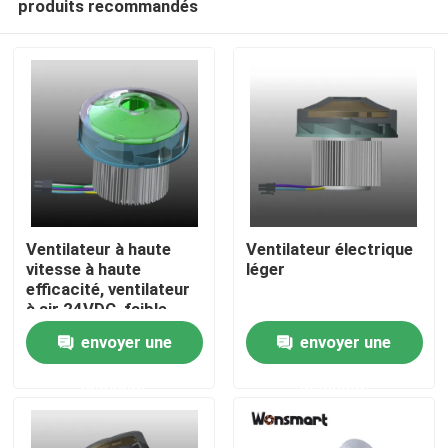
produits recommandés
Ventilateur à haute
Ventilateur électrique
vitesse à haute
léger
efficacité, ventilateur
à air 24VDC, faible
À la maison
niveau sonore
envoyer une
envoyer une
Produits
demande
demande
Vidéos