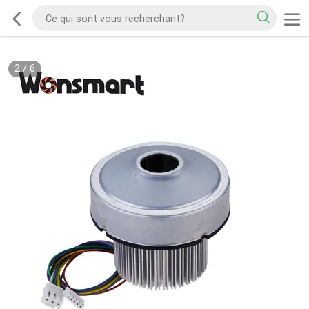
2
/
6