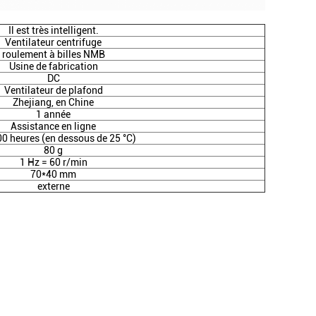
Il est très intelligent.
Ventilateur centrifuge
roulement à billes NMB
Usine de fabrication
DC
Ventilateur de plafond
Zhejiang, en Chine
1 année
Assistance en ligne
00 heures (en dessous de 25 °C)
80 g
1 Hz = 60 r/min
70*40 mm
externe