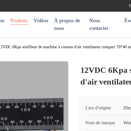
E
on
Produits
Vidéos
À propos de
Nous
Év
nous
contacter
12VDC 6Kpa souffleur de machine à coussin d'air ventilateur compact 70*40 
12VDC 6Kpa so
d'air ventila
Lieu d'origine
Zhej
Nom de marque
Won