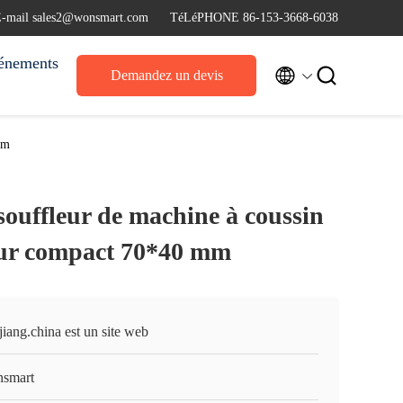
-mail sales2@wonsmart.com
TéLéPHONE 86-153-3668-6038
énements


Demandez un devis
mm
uffleur de machine à coussin
teur compact 70*40 mm
iang.china est un site web
smart