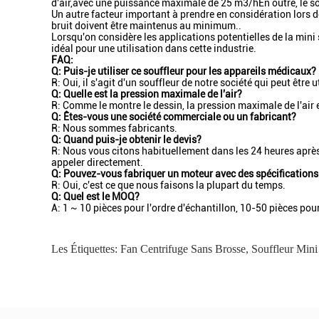
d'air,avec une puissance maximale de 25 m3/hEn outre, le souf
Un autre facteur important à prendre en considération lors d
bruit doivent être maintenus au minimum..
Lorsqu'on considère les applications potentielles de la mini
idéal pour une utilisation dans cette industrie.
FAQ:
Q: Puis-je utiliser ce souffleur pour les appareils médicaux?
R: Oui, il s'agit d'un souffleur de notre société qui peut être u
Q: Quelle est la pression maximale de l'air?
R: Comme le montre le dessin, la pression maximale de l'air 
Q: Êtes-vous une société commerciale ou un fabricant?
R: Nous sommes fabricants.
Q: Quand puis-je obtenir le devis?
R: Nous vous citons habituellement dans les 24 heures après
appeler directement.
Q: Pouvez-vous fabriquer un moteur avec des spécification
R: Oui, c'est ce que nous faisons la plupart du temps.
Q: Quel est le MOQ?
A: 1 ~ 10 pièces pour l'ordre d'échantillon, 10-50 pièces pour 
Les Étiquettes:
Fan Centrifuge Sans Brosse
,
Souffleur Min