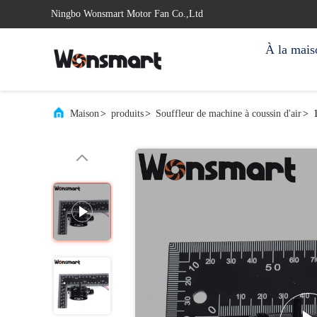
Ningbo Wonsmart Motor Fan Co.,Ltd
À la mais
Maison
>
produits
>
Souffleur de machine à coussin d'air
>