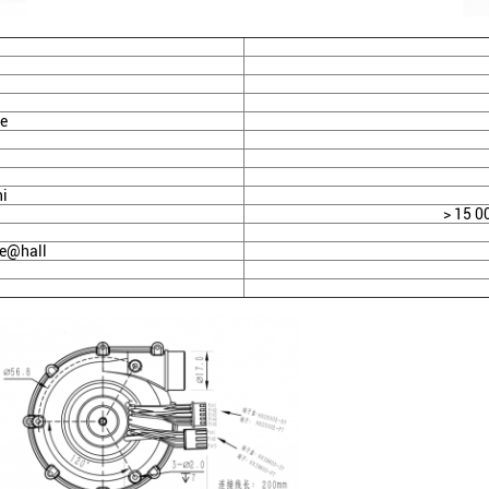
ue
ni
> 15 0
se@hall