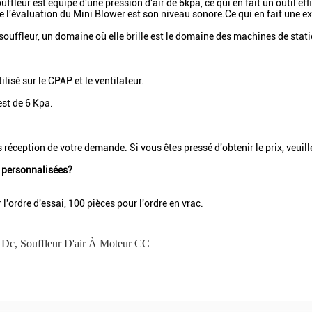
fleur est équipé d'une pression d'air de 6kpa, ce qui en fait un outil eff
e l'évaluation du Mini Blower est son niveau sonore.Ce qui en fait une e
 souffleur, un domaine où elle brille est le domaine des machines de stat
tilisé sur le CPAP et le ventilateur.
est de 6 Kpa.
 réception de votre demande. Si vous êtes pressé d'obtenir le prix, veui
s personnalisées?
l'ordre d'essai, 100 pièces pour l'ordre en vrac.
i Dc
,
Souffleur D'air À Moteur CC