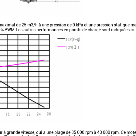
aximal de 25 m3/h à une pression de 0 kPa et une pression statique max
00% PWM.Les autres performances en points de charge sont indiquées ci-
ur à grande vitesse, qui a une plage de 35 000 rpm à 43 000 rpm. Ce mote