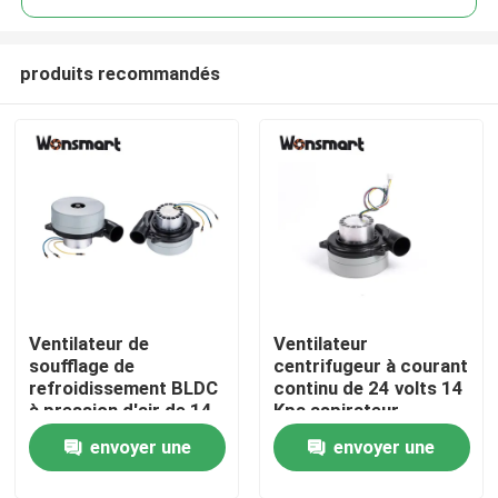
produits recommandés
Ventilateur de
Ventilateur
À la maison
soufflage de
centrifugeur à courant
refroidissement BLDC
continu de 24 volts 14
à pression d'air de 14
Kpa aspirateur
Produits
Kpa pour aspirateur
industriel ventilateur à
envoyer une
envoyer une
air
Vidéos
demande
demande