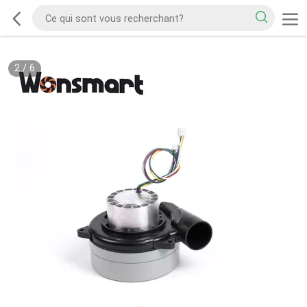
2
/
6