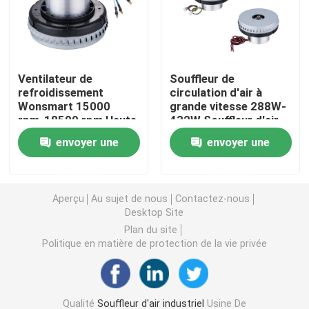
Souffleur d'air industriel
Ventilateur de
Souffleur de
Souffleur d'air médical
refroidissement
circulation d'air à
Wonsmart 15000
grande vitesse 288W-
rpm-18500 rpm Haute
432W Souffleur d'air
Souffleur d'air CPAP
vitesse Léger
de refroidissement
envoyer une
envoyer une
Faible bruit
Mini souffleur d'air
demande
demande
Aperçu
Au sujet de nous
Contactez-nous
Aspirateur souffleur d'air
Desktop Site
Plan du site
Politique en matière de protection de la vie privée
Ventilateur BLDC
petit ventilateur gonflable
Qualité
Souffleur d'air industriel
Usine De