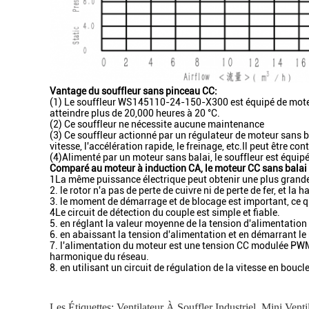
Vantage du souffleur sans pinceau CC:
(1) Le souffleur WS145110-24-150-X300 est équipé de moteurs 
atteindre plus de 20,000 heures à 20 °C.
(2) Ce souffleur ne nécessite aucune maintenance
(3) Ce souffleur actionné par un régulateur de moteur sans b
vitesse, l'accélération rapide, le freinage, etc.Il peut être 
(4)Alimenté par un moteur sans balai, le souffleur est équipé
Comparé au moteur à induction CA, le moteur CC sans balai 
1La même puissance électrique peut obtenir une plus gran
2. le rotor n'a pas de perte de cuivre ni de perte de fer, et la
3. le moment de démarrage et de blocage est important, ce qu
4Le circuit de détection du couple est simple et fiable.
5. en réglant la valeur moyenne de la tension d'alimentation
6. en abaissant la tension d'alimentation et en démarrant l
7. l'alimentation du moteur est une tension CC modulée PWM
harmonique du réseau.
8. en utilisant un circuit de régulation de la vitesse en bou
Les Étiquettes:
Ventilateur À Souffler Industriel
,
Mini Venti