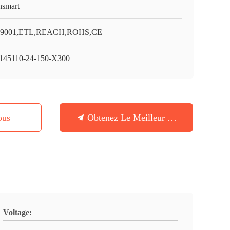
smart
O9001,ETL,REACH,ROHS,CE
45110-24-150-X300
ous
Obtenez Le Meilleur Prix
Voltage: