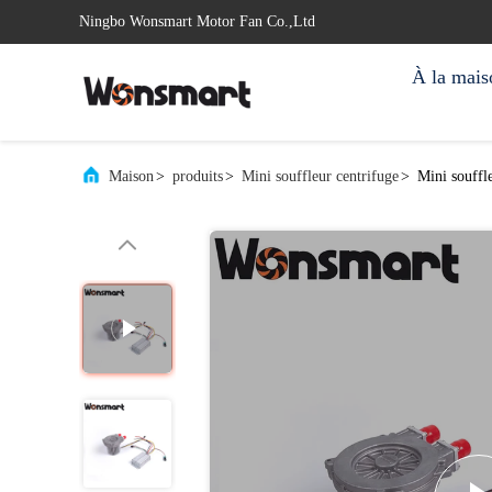
Ningbo Wonsmart Motor Fan Co.,Ltd
À la mais
Maison
>
produits
>
Mini souffleur centrifuge
>
Mini souffl