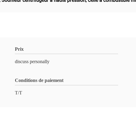
,
Souffleur centrifugeur à haute pression
,
Celle à combustible mi
Prix
discuss personally
Conditions de paiement
T/T