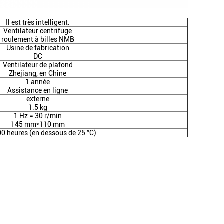
Il est très intelligent.
Ventilateur centrifuge
roulement à billes NMB
Usine de fabrication
DC
Ventilateur de plafond
Zhejiang, en Chine
1 année
Assistance en ligne
externe
1.5 kg
1 Hz = 30 r/min
145 mm*110 mm
00 heures (en dessous de 25 °C)