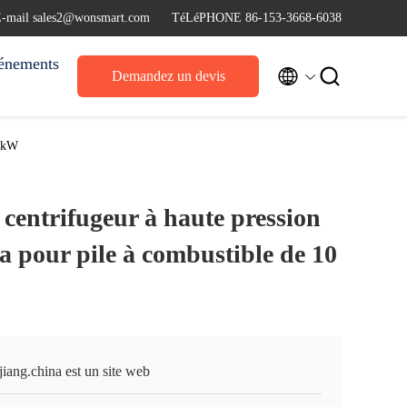
-mail sales2@wonsmart.com
TéLéPHONE 86-153-3668-6038
énements


Demandez un devis
0 kW
 centrifugeur à haute pression
a pour pile à combustible de 10
iang.china est un site web