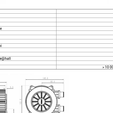
ue
ni
se@hall
> 10 0