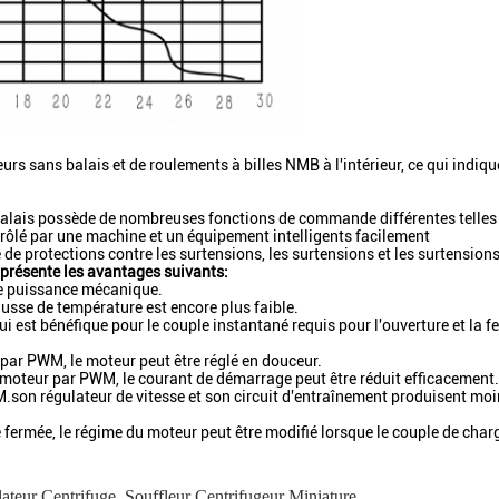
sans balais et de roulements à billes NMB à l'intérieur, ce qui indique
alais possède de nombreuses fonctions de commande différentes telles qu
contrôlé par une machine et un équipement intelligents facilement
 de protections contre les surtensions, les surtensions et les surtensions
présente les avantages suivants:
de puissance mécanique.
 hausse de température est encore plus faible.
i est bénéfique pour le couple instantané requis pour l'ouverture et la f
 par PWM, le moteur peut être réglé en douceur.
e moteur par PWM, le courant de démarrage peut être réduit efficacement.
.son régulateur de vitesse et son circuit d'entraînement produisent mo
cle fermée, le régime du moteur peut être modifié lorsque le couple de cha
lateur Centrifuge
,
Souffleur Centrifugeur Miniature