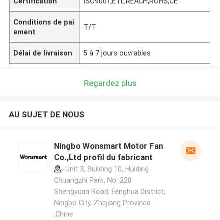
Certification
ISO9001,ETL,REACH,ROHS,CE
Conditions de pai
T/T
ement
Délai de livraison
5 à 7 jours ouvrables
Regardez plus
AU SUJET DE NOUS
Ningbo Wonsmart Motor Fan
Co.,Ltd profil du fabricant
Unit 3, Building 10, Huiding
Chuangzhi Park, No. 228
Shengyuan Road, Fenghua District,
Ningbo City, Zhejiang Province
,Chine