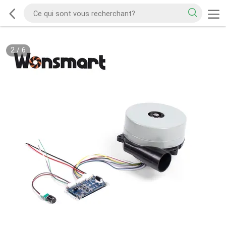
2
/
6