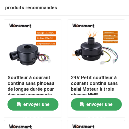
produits recommandés
Souffleur à courant
24V Petit souffleur à
continu sans pinceau
courant continu sans
de longue durée pour
balai Moteur à trois
À la maison
des environnements
phases NMB
propres 15000 heures
roulements à billes
envoyer une
envoyer une
de durée de vie à 25 °C
Performance fiable
Produits
demande
demande
Vidéos