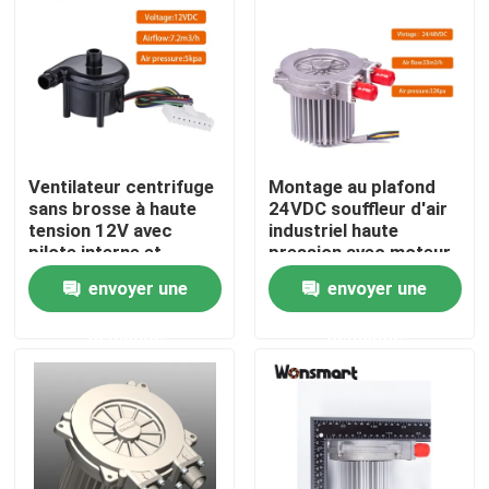
À propos de nous
Visite de l'usine
Ventilateur centrifuge
Montage au plafond
Contrôle de la qualité
sans brosse à haute
24VDC souffleur d'air
tension 12V avec
industriel haute
pilote interne et
pression avec moteur
Nous contacter
isolation de classe F
sans balai à trois
envoyer une
envoyer une
phases
demande
demande
Nouvelles
Les affaires
Demandez un devis