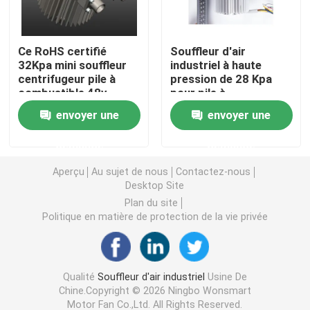
Souffleur d'air industriel
Ce RoHS certifié
Souffleur d'air
32Kpa mini souffleur
industriel à haute
centrifugeur pile à
pression de 28 Kpa
Souffleur d'air médical
combustible 48v
pour pile à
ventilateur
combustible de 10 kW
envoyer une
envoyer une
Souffleur d'air CPAP
demande
demande
Mini souffleur d'air
Aperçu
Au sujet de nous
Contactez-nous
Desktop Site
Plan du site
Aspirateur souffleur d'air
Politique en matière de protection de la vie privée
Ventilateur BLDC
Qualité
Souffleur d'air industriel
Usine De
Chine.Copyright © 2026 Ningbo Wonsmart
petit ventilateur gonflable
Motor Fan Co.,Ltd. All Rights Reserved.