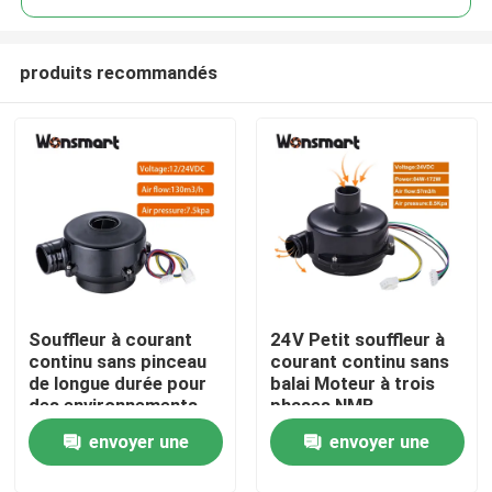
produits recommandés
Souffleur à courant
24V Petit souffleur à
À la maison
continu sans pinceau
courant continu sans
de longue durée pour
balai Moteur à trois
des environnements
phases NMB
Produits
propres 15000 heures
roulements à billes
envoyer une
envoyer une
de durée de vie à 25 °C
Performance fiable
Vidéos
demande
demande