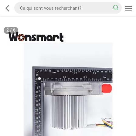
2
/
6