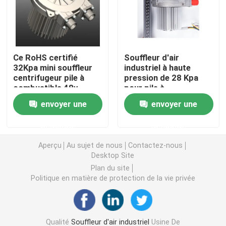
Souffleur d'air industriel
Ce RoHS certifié
Souffleur d'air
Souffleur d'air médical
32Kpa mini souffleur
industriel à haute
centrifugeur pile à
pression de 28 Kpa
combustible 48v
pour pile à
Souffleur d'air CPAP
ventilateur
combustible de 10 kW
envoyer une
envoyer une
Mini souffleur d'air
demande
demande
Aperçu
Au sujet de nous
Contactez-nous
Aspirateur souffleur d'air
Desktop Site
Plan du site
Politique en matière de protection de la vie privée
Ventilateur BLDC
petit ventilateur gonflable
Qualité
Souffleur d'air industriel
Usine De