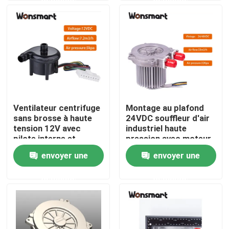
À propos de nous
Visite de l'usine
Contrôle de la qualité
Ventilateur centrifuge
Montage au plafond
sans brosse à haute
24VDC souffleur d'air
Nous contacter
tension 12V avec
industriel haute
pilote interne et
pression avec moteur
isolation de classe F
sans balai à trois
envoyer une
envoyer une
Nouvelles
phases
demande
demande
Les affaires
Demandez un devis