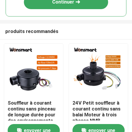
Continuer
produits recommandés
À la maison
Souffleur à courant
24V Petit souffleur à
continu sans pinceau
courant continu sans
Produits
de longue durée pour
balai Moteur à trois
des environnements
phases NMB
propres 15000 heures
roulements à billes
envoyer une
envoyer une
Vidéos