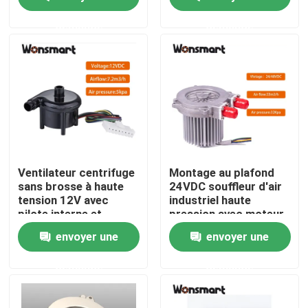
de durée de vie à 25 °C
Performance fiable
demande
demande
À propos de nous
Visite de l'usine
Contrôle de la qualité
Nous contacter
Ventilateur centrifuge
Montage au plafond
sans brosse à haute
24VDC souffleur d'air
tension 12V avec
industriel haute
Nouvelles
pilote interne et
pression avec moteur
isolation de classe F
sans balai à trois
envoyer une
envoyer une
phases
Les affaires
demande
demande
Demandez un devis