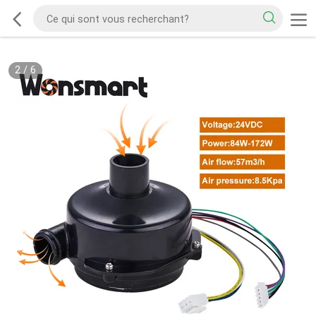
2
/
6