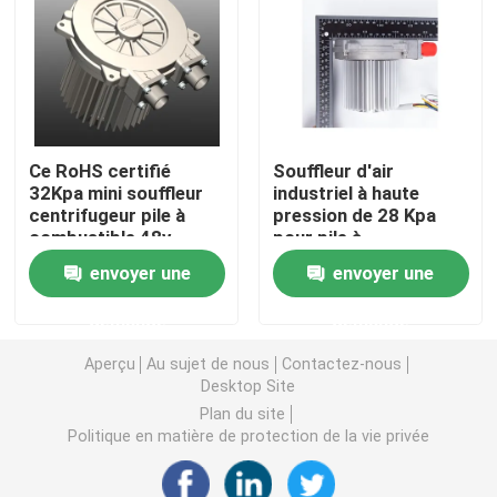
Souffleur d'air industriel
Souffleur d'air médical
Ce RoHS certifié
Souffleur d'air
32Kpa mini souffleur
industriel à haute
Souffleur d'air CPAP
centrifugeur pile à
pression de 28 Kpa
combustible 48v
pour pile à
ventilateur
combustible de 10 kW
Mini souffleur d'air
envoyer une
envoyer une
demande
demande
Aspirateur souffleur d'air
Aperçu
Au sujet de nous
Contactez-nous
Desktop Site
Ventilateur BLDC
Plan du site
Politique en matière de protection de la vie privée
petit ventilateur gonflable